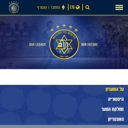
Ski
EN
התחבר ‪/‬ הצטרף
t
conten
על המועדון
היסטוריה
מחלקת הנוער
חדשות
האצטדיון