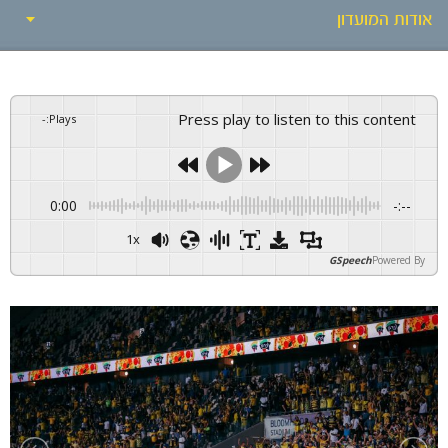
אודות המועדון
שירים מהיציע
Press play to listen to this content
-
:
Plays
אודות המועדון
הבעלים
0:00
-:--
תארים
1x
GSpeech
Powered By
שיאי המועדון
שותפים עסקיים
מתחם האימונים
הנהלה