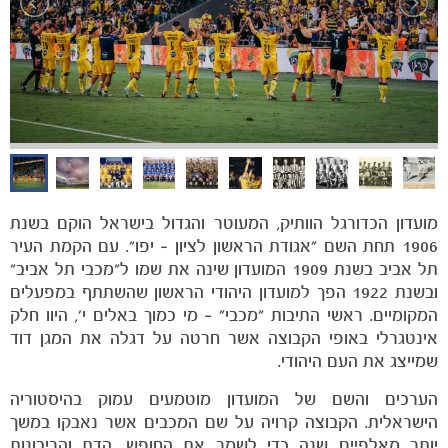
השכרת מגרשי כדורגל
דרושים
לזכרם
מועדון הכדורגל הוותיק, המעוטר והגדול בישראל הוקם בשנת
1906 תחת השם "אגודת הראשון לציון – יפו". עם הקמת העיר
תל אביב בשנת 1909 המועדון שינה את שמו ל"מכבי תל אביב"
ובשנת 1922 הפך למועדון היהודי הראשון שהשתתף במפעלים
הקבוצות
המקומיים. ראשי התיבות "מכבי" – מי כמוך באלים י', היוו חלק
אינטגרלי באופי הקבוצה אשר חרטה על דגלה את המגן דוד
שמייצג את העם היהודי.
הערכים והשם של המועדון מוטמעים עמוק בהיסטוריה
הישראלית. הקבוצה קרויה על שם המכבים אשר נאבקו במשך
יותר מאלפיים שנה כדי לשמר את החופש, הדת והריבונות