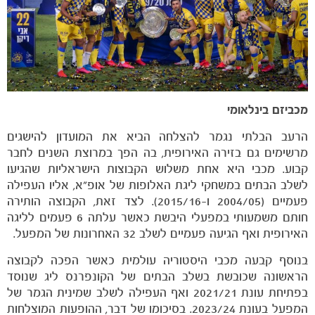
מכביזם בינלאומי
משחקים
הרעב הבלתי נגמר להצלחה הביא את המועדון להישגים
ותוצאות
מרשימים גם בזירה האירופית, בה הפך במרוצת השנים לחבר
קבוע. מכבי היא אחת משלוש הקבוצות הישראליות שהגיעו
לשלב הבתים במשחקי ליגת האלופות של אופ"א, אליו העפילה
פעמיים (2004/05 ו-2015/16). לצד זאת, הקבוצה הותירה
חותם משמעותי במפעלי היבשת כאשר עלתה 6 פעמים לליגה
האירופית ואף הגיעה פעמיים לשלב 32 האחרונות של המפעל.
בנוסף קבעה מכבי היסטוריה עולמית כאשר הפכה לקבוצה
הראשונה שכובשת בשלב הבתים של הקונפרנס ליג שנוסד
בפתיחת עונת 2021/21 ואף העפילה לשלב שמינית הגמר של
המפעל בעונת 2023/24. בסיכומו של דבר, ההופעות המוצלחות