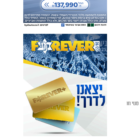
גרת המחזור ה-20 של ליגת Winner. אנו פותחים הרשמה לחברי FOREVER ללא מנוי וזו