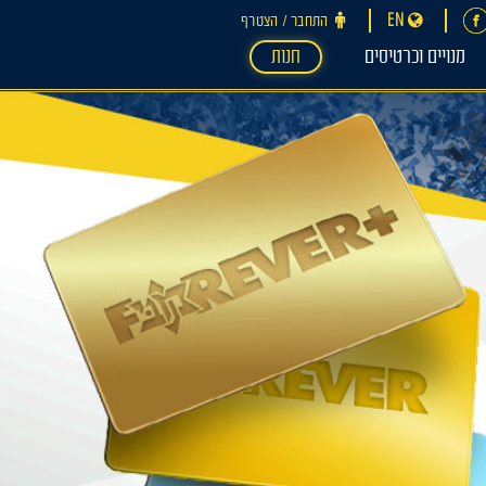
EN
התחבר ‪/‬ הצטרף
מנויים וכרטיסים
חנות