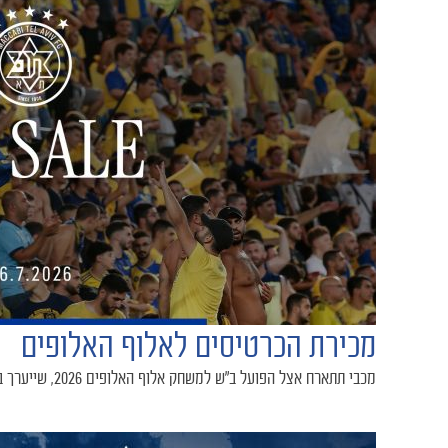
מכירת הכרטיסים לאלוף האלופים
מכבי תתארח אצל הפועל ב"ש למשחק אלוף האלופים 2026, שייערך באצטדיון טוטו-טרנר ב-16/07 בשעה 19:30. מי זכאי לרכוש כרטיס? כל הפרטים בכתבה