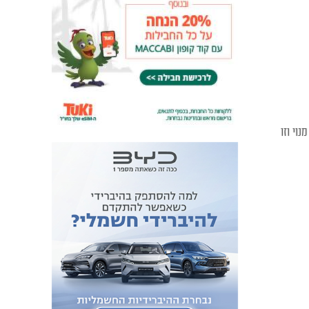
מסגרת המחזור ה-27 של ליגת Winner. אנו פותחים הרשמה לחברי FOREVER ללא מנוי וזו