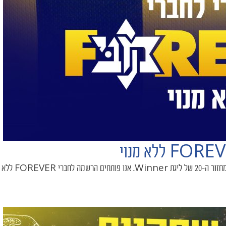
האלופה תארח את היריבה העירונית ביום ב׳ (26/1, 20:30) במס