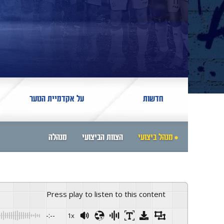
חדשות
על אקדמיית הנוער
מנהל ביצועי
הצוות הביצועי
מנהלה
Press play to listen to this content
-:--
1x