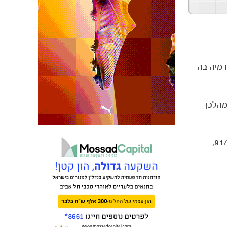
חזר לאקדמיה בה
אחדות לכדורגל כשאימן בנבחרות הצעירות עד גיל 16, עד גיל 17 ועד גיל 18 ובמהלכן
את כל קריירת המשחק שלו עשה ברומר, במדים הצהובים כחולים של מכבי ת"א כשהוא זוכה ב-10 תארים: 4 אליפויות (91/92,