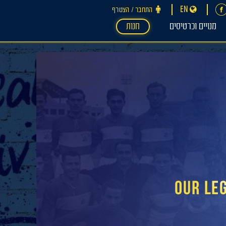
EN
התחבר ‪/‬ הצטרף
מנויים וכרטיסים
חנות