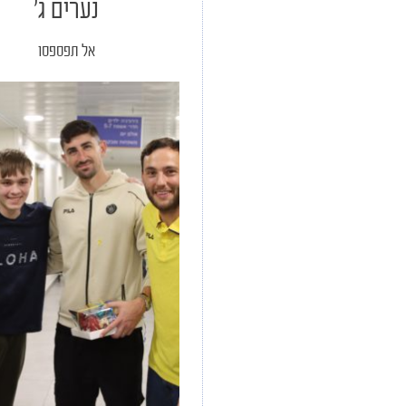
נערים ג'
אל תפספסו