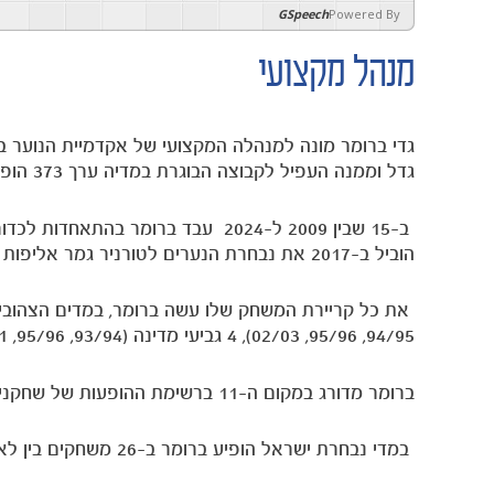
GSpeech
Powered By
מנהל מקצועי
גדל וממנה העפיל לקבוצה הבוגרת במדיה ערך 373 הופעות בין 1991-2004
הוביל ב-2017 את נבחרת הנערים לטורניר גמר אליפות אירופה לראשונה מזה 13 שנים
94/95, 95/96, 02/03), 4 גביעי מדינה (93/94, 95/96, 00/01, 01/02), ו-2 גביעי טוטו
ברומר מדורג במקום ה-11 ברשימת ההופעות של שחקני מכבי בכל הזמנים
במדי נבחרת ישראל הופיע ברומר ב-26 משחקים בין לאומיים ובנוסף הדריך את הנבחרת כמאמן זמני ב-2 משחקי ידידות