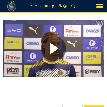
Ski
EN
התחבר ‪/‬ הצטרף
t
conten
חדשות