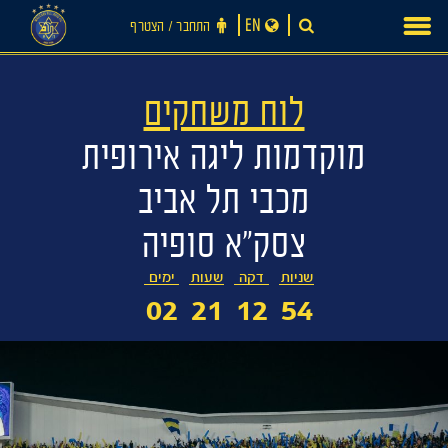
Ski
EN
התחבר ‪/‬ הצטרף
t
conten
לוח משחקים
מוקדמות ליגה אירופית
מכבי תל אביב
צסק"א סופיה
שניות
דקה
שעות
ימים
02
21
12
53