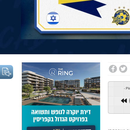
-
:
Pl