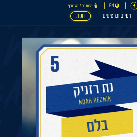
EN
התחבר ‪/‬ הצטרף
מנויים וכרטיסים
חנות