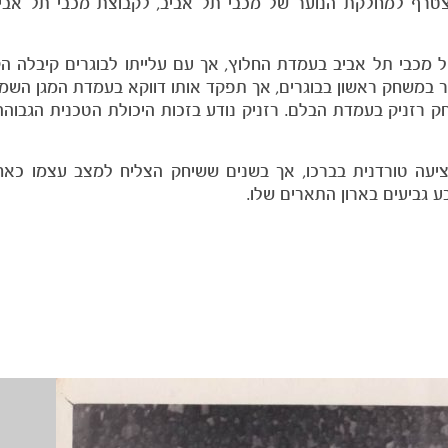
יר תל אביב. רזניק הצטרף למחלקת הנוער של מכבי תל אביב, לקבוצת מכבי תל א
מכבי תל אביב בעמדת החלוץ, אך עם עלייתו לבוגרים קיבלה הק
את רזניק הצעיר במשחק ראשון בבוגרים, אך תפקד אותו דווקא בעמדת המגן ה
 רזניק בעמדת הבלם. רזניק נודע בזכות היכולת הטכנית הגבוהה 
גדעה כשהיה בן 27 בלבד עקב פציעה טורדנית בברכו, אך בשנים ששיחק הצליח למצב עצמו
 גביעים בארון התארים שלו.