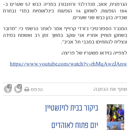
הגרמנית, אאב, סנדרלנד ורוזנבורג במדיה כבש 57 שערים ב-
104 הופעות. לשחקן 14 הופעות בינלאומיות במדי נבחרת
שבדיה בהן כבש שני שערים.
המנג'ר הספורטיבי ג'ורדי קרוייף אמר לאתר הרשמי כי: "מדובר
בשחקן מצויין אחריו אני עוקב במשך זמן רב ואשמח במידה
ונצליח להחתימו במכבי תל אביב".
לצפייה בוידאו משעריו של פריצה:
https://www.youtube.com/watch?v=rhMqAwzJAnw
שתף את הכתבה:
הדפס
ביקור בבית לוינשטיין
POST
יום פתוח לאוהדים