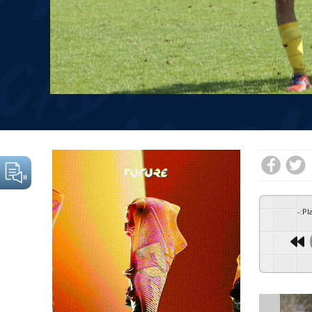
-
:
Pl