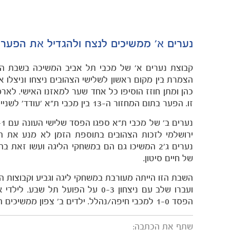
נערים א' ממשיכים לנצח ולהגדיל את הפער 
הצמרת בין מקום ראשון לשלישי הצהובים ניצחו וניצלו 
זו. הפער בתום המחזור ה-13 בין מכבי ת"א 'עודד' לשנייה בטבלה, הפועל ת"א, עומד על שמונה נקודות.
ירושלמי לזכות הצהובים בתוספת הזמן לא מנע את ה
של חיים סיטון.
השבת הזו הייתה מעורבת במשחקי ליגה וגביע וקבוצות ה
ועברו שלב עם ניצחון 0-3 על הפוע
הפסד 1-0 למכבי חיפה/נהלל. ילדים ב' צפון ממשיכים הלאה לאחר ניצחון חוץ 0-2 על הפועל רמה"ש.
שתף את הכתבה: