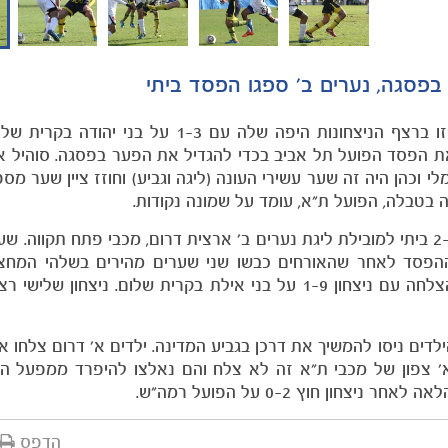
בפסגה, נערים ב' ספגו הפסד ביתי
קבוצת נערים א' של מכבי תל אביב המשיכה בשבת הזו ברצף הניצחונות היפה שלה עם -3
את הפסד הפועל תל אביב בכדי להגדיל את הפער בפסגה. סוהיל ארמ
נערים ב' של מכבי ת"א ספגו הפסד שלישי העונה עם 2-1 ביתי למובילת ליגת נערים ב' ארצית דרום, מכבי פתח תק
הפסד לאחר שהאורחים כבשו שני שערים מהירים בשלהי המחצית
נערים ג'2 המשיכו גם הם במשחקי הליגה ועשו זאת בהצלחה עם ניצחון 1-9 על בני אילת בקרית שלום. ני
ילדים ניסו להמשיך את דרכן בגביע המדינה. ילדים א' דרום צלחו 
ל תל שבע. לילדי א' צפון של מכבי ת"א זה לא צלח והם נאלצו להיפרד ממפעל
הדפס