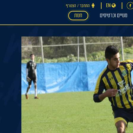
EN
התחבר ‪/‬ הצטרף
מנויים וכרטיסים
חנות