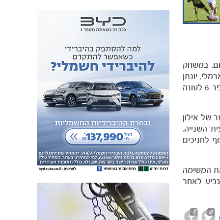
1 על בני יהודה בקרית שלום. במשחק
לי, יונתן
כהן ומתן חוזז הוסיפו כל אחד שער למאזנו האישי. לארמלי וכהן היה זה שער עשירי העונה (ליגה וגביע) וחוזז ציין שער מספר 6 לעונה
ווה. שער של אילון
 השנייה.
צחון שלישי רצוף לחניכים
את המשימה
 הגביע לאחר