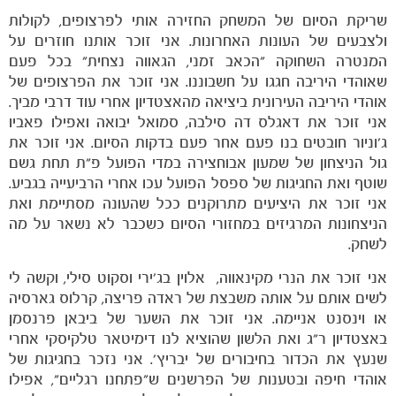
שריקת הסיום של המשחק החזירה אותי לפרצופים, לקולות
ולצבעים של העונות האחרונות. אני זוכר אותנו חוזרים על
המנטרה השחוקה "הכאב זמני, הגאווה נצחית" בכל פעם
שאוהדי היריבה חגגו על חשבוננו. אני זוכר את הפרצופים של
הקבוצות
אוהדי היריבה העירונית ביציאה מהאצטדיון אחרי עוד דרבי מביך.
אני זוכר את דאגלס דה סילבה, סמואל יבואה ואפילו פאביו
ג'וניור חובטים בנו פעם אחר פעם בדקות הסיום. אני זוכר את
גול הניצחון של שמעון אבוחצירה במדי הפועל פ"ת תחת גשם
שוטף ואת החגיגות של ספסל הפועל עכו אחרי הרביעייה בגביע.
אני זוכר את היציעים מתרוקנים ככל שהעונה מסתיימת ואת
הניצחונות המרגיזים במחזורי הסיום כשכבר לא נשאר על מה
לשחק.
אני זוכר את הנרי מקינאווה, אלוין בג'ירי וסקוט סילי, וקשה לי
לשים אותם על אותה משבצת של ראדה פריצה, קרלוס גארסיה
או וינסנט אניימה. אני זוכר את השער של ביבאן פרנסמן
באצטדיון ר"ג ואת הלשון שהוציא לנו דימיטאר טלקיסקי אחרי
שנעץ את הכדור בחיבורים של יבריץ'. אני נזכר בחגיגות של
אוהדי חיפה ובטענות של הפרשנים ש"פתחנו רגליים", אפילו