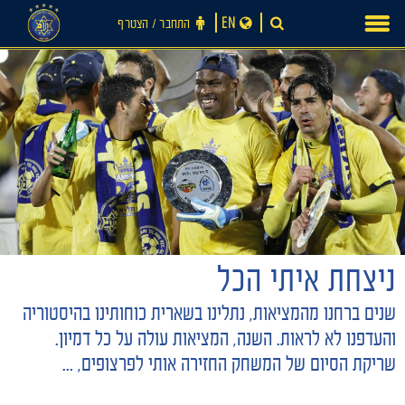
Ski
EN
התחבר ‪/‬ הצטרף
t
conten
ניצחת איתי הכל
חדשות
שנים ברחנו מהמציאות, נתלינו בשארית כוחותינו בהיסטוריה
והעדפנו לא לראות. השנה, המציאות עולה על כל דמיון.
שריקת הסיום של המשחק החזירה אותי לפרצופים, ...