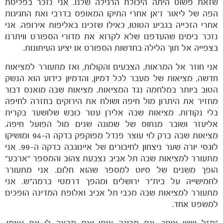
שזאת פשוט היתה היכולת הרגילה שלנו. אני נזכר בפליטת
הפה של ליאור ז'אן אחרי התיקו המאופס בדרבי ואת החגיגות
אחרי הזכייה בגביע הטוטו, כאילו שזכינו באליפות אירופה. אני
נזכר בימים שהעדפנו שלא לקרוא את מדורי הספורט וויתרנו
בצפייה אל תוך הלילה בחדשות הספורט או יציע העיתונות.
אני חוזר אל המראות, הצבעים והקולות, ואז מתעורר למציאות
חדשה, מציאות של מעבר לכל דמיון, והדמיון כידוע הוא הנשק
הטוב ביותר במלחמה נגד המציאות. מציאות שבה מואנס דבור
מחזיר את היתרון מול חיפה ושולח את הירוקים בחזרה לחיפה
בלי נקודות. מציאות שבה אלירן עטר כובש שלושער בקרית
אליעזר ושובר מנחוס של שמונה שנים מול הפועל חיפה.
מציאות שבה ברק לוי עוצר פנדל מפוקפק בדקה ה-94 ומושיקו
לוגסי יורה שער ניצחון לחיבורים של איינוגבה בדקה ה-99. אני
מתעורר למציאות שבה תל אביב נצבעת צהוב והמספר "ארבע"
משחקים
הופך משנים של סיוט למספר שהוא חלום. אני מתעורר
ותוצאות
לחמישייה על בית"ר ירושלים ומהפך דרמטי ברמה"ש. אני
מתעורר למציאות שבה מכבי תל אביב ואלופת המדינה הופכים
למשפט אחד.