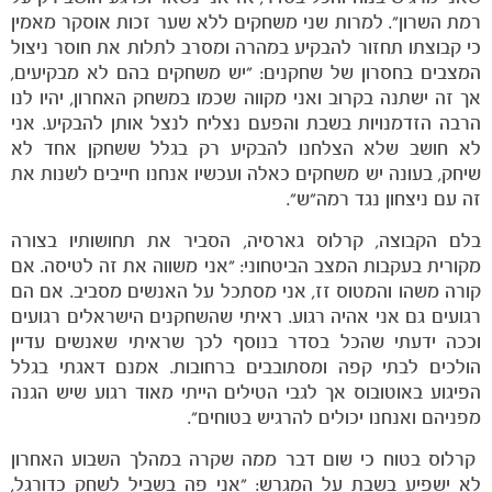
רמת השרון". למרות שני משחקים ללא שער זכות אוסקר מאמין
כי קבוצתו תחזור להבקיע במהרה ומסרב לתלות את חוסר ניצול
המצבים בחסרון של שחקנים: "יש משחקים בהם לא מבקיעים,
אך זה ישתנה בקרוב ואני מקווה שכמו במשחק האחרון, יהיו לנו
הרבה הזדמנויות בשבת והפעם נצליח לנצל אותן להבקיע. אני
לא חושב שלא הצלחנו להבקיע רק בגלל ששחקן אחד לא
שיחק, בעונה יש משחקים כאלה ועכשיו אנחנו חייבים לשנות את
זה עם ניצחון נגד רמה"ש".
בלם הקבוצה, קרלוס גארסיה, הסביר את תחושותיו בצורה
מקורית בעקבות המצב הביטחוני: "אני משווה את זה לטיסה. אם
קורה משהו והמטוס זז, אני מסתכל על האנשים מסביב. אם הם
רגועים גם אני אהיה רגוע. ראיתי שהשחקנים הישראלים רגועים
וככה ידעתי שהכל בסדר בנוסף לכך שראיתי שאנשים עדיין
הולכים לבתי קפה ומסתובבים ברחובות. אמנם דאגתי בגלל
הפיגוע באוטובוס אך לגבי הטילים הייתי מאוד רגוע שיש הגנה
משחקים
מפניהם ואנחנו יכולים להרגיש בטוחים".
ותוצאות
קרלוס בטוח כי שום דבר ממה שקרה במהלך השבוע האחרון
לא ישפיע בשבת על המגרש: "אני פה בשביל לשחק כדורגל,