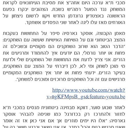
מכבי ת"א ערכה היום אחה"צ את מסיבת העיתונאים לקראת
המשחק נגד הפועל רמה"ש בשבת. הצהובים יבקרו בפעם
הראשונה באצטדיון גרונדמן החדש ויקוו לרשום ניצחון על
האורחים מאז עלו ליגה לאחר שני הפסדים אשתקד.
מאמן הקבוצה, אוסקר גארסיה סיפר על התחושות בעקבות
הקבוצות
המצב הביטחוני וגם על השיחות האישיות שעשה עם השחקנים:
"הדבר הטוב הוא שרוב השחקנים הם מקומיים ובשבילם זה
פחות או יותר נורמלי, הם יודעים איך להתמודד ומרגיעים את
הזרים. אני צריך לדעת את התחושות של השחקנים שלי ולדעת
מי מוכן לשחק ומי לא, לכן דיברתי על המצב עם השחקנים,
בעיקר הזרים. ידעתי פחות או יותר איך השחקנים המקומיים
מרגישים עם זה וכל השחקנים מרוכזים ומוכנים למשחק".
http://www.youtube.com/watch?
v=0gKFMpsB_gs&feature=youtu.be
לאחר שבוע סוער, דווקא מבחינה ביטחונית מנסים במכבי ת"א
לחזור ולהתרכז רק בכדורגל כמו שניסה להבהיר אוסקר
גארסיה: "אלו היו ימים מוזרים אך אם אני כאן אז זה אומר
שאני מרגיש בנוח והכל בסדר, אז אני נשאר וכרגע חושב רק על