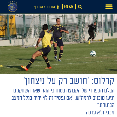
Ski
EN
התחבר ‪/‬ הצטרף
t
conten
קרלוס: 'חושב רק על ניצחון'
חדשות
הבלם הספרדי של הקבוצה בטוח כי הוא ושאר השחקנים
יגיעו מוכנים לרמה"ש: "אם נפסיד זה לא יהיה בגלל המצב
הביטחוני"
מכבי ת"א ערכה ...