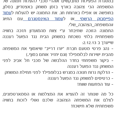
במסגרת הפעילות מתבקשים אוהדי מכבי להעלות תמונה של
המשפחה הכי צהובה בארץ בזמן משחק באצטדיון, בסלון,
הקבוצות
בחופשה או אפילו בארוחת חג. את התמונה יש להעלות ל
עמוד
הפייסבוק הרשמי
או ל
עמוד האינסטגרם
עם התיוג
#המשפחה_הצהובה_שלי.
התמונה הזוכה שתיבחר ע"י צוות מהמועדון תזכה בחוויה
משפחתית בלתי נשכחת במשחק הבית נגד הפועל רעננה
שייערך ב 2.12.13:
– נהג פרטי מטעם חברת "יורו דרייב" שיאסוף את המשפחה
מהבית ישירות לבלומפילד (וגם יחזיר אותם בסוף..)
– ביקור משפחתי בחדר ההלבשה של מכבי תל אביב לפני
המשחק נגד הפועל רעננה
– הדלקת נרות חנוכה במגרש בבלומפילד לפני תחילת המשחק
– כרטיסים למשחק נגד הפועל רעננה
– עוד הפתעות שוות!
כל מה שנותר זה להוציא את המצלמות או הסמארטפונים,
לצלם את המשפחה הצהובה שלכם ואולי לזכות בחוויה
משפחתית שלא תישכח!