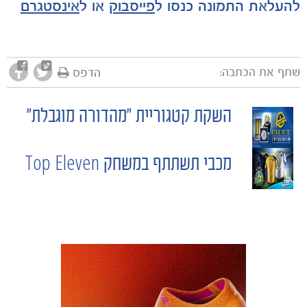
להעלאת התמונה כנסו ל
פייסבוק
או ל
אינסטגרם
שתף את הכתבה:
הדפס
השקת קטגוריית "מהדורה מוגבלת"
POST
משחקים
ותוצאות
NAVIGATION
מכבי תשתתף במשחק Top Eleven