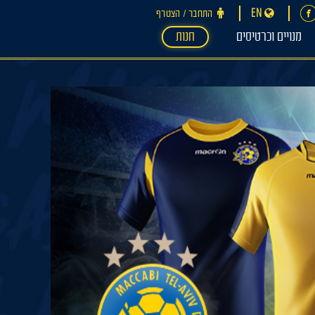
EN
התחבר ‪/‬ הצטרף
מנויים וכרטיסים
חנות