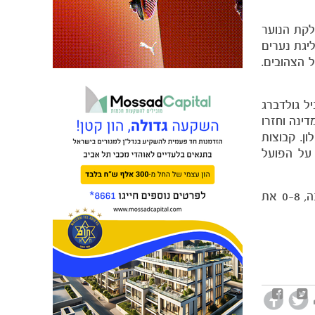
קת הנוער
יגת נערים
ר בן אהרון וגדי ברומר הצליחו במשימה כאשר תומר אלטמן ואילון ירושלמי כבשו בניצחון 2-0 של הצהובים.
 ניצחון 1-0 וכרטיס לשלב הבא. ניל גולדברג
וץ במסגרת גביע המדינה וחזרו
ון שם גברו 8-0 על מ.כ עוצמה חולון. קבוצות
ות שצלחו את השלב הראשון בגביע המדינה הם ילדים א' דרום (0-5 על הפועל ירושלים) וילדים ב' דרום (0-24 על הפועל
קבוצת ילדים ב' צפון היא היחידה מבין קבוצות מחלקת הנוער ששיחקה משחק ביתי וגם היא ניצחה במסגרת גביע המדינה, 0-8 את