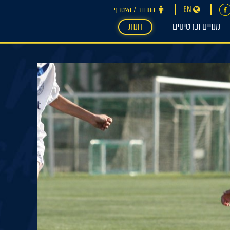
EN
התחבר ‪/‬ הצטרף
מנויים וכרטיסים
חנות