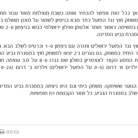
אך בכל זאת אפשר להכתיר אותה כשבת מוצלחת מאוד עבור מחל
למשחק חוץ נגד הפועל כפר סבא בניסיון לשמור על מאזן מושלם בל
א' על. החניכים של אליעז
גרת גביע המדינה.
קבוצת נערים ג', מכבי תל אביב 'אלדד' יצאה למשחק חוץ נגד הפועל ירושלים וחזרה עם
(אחיו של מגן קבוצת הנוער, שון גולדברג) כבש את השער היחיד במשחק. גם נערים ג'2 יצאו למשחק ח
עם כרטיס לשלב הבא. החניכים של חיים סיטון עשו את המסע הקצר לאצטדיון בחול
נוספ
ו שלב במסגרת הגביע, כל שאר הקבוצות היו חופשיות.
הדפס