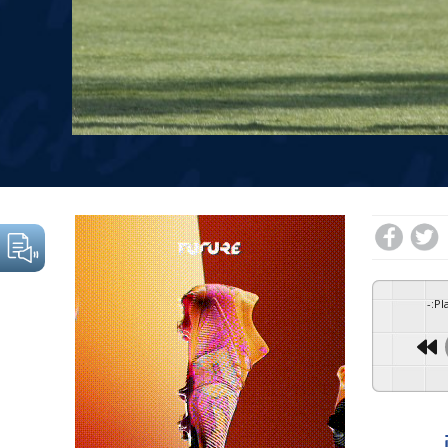
-
:
Pl