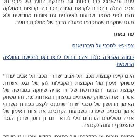
עונת 2015/16 כבר בפתח, וגם מחלקת הנוער של מכבי תל
אביב החלה בהכנות לקראת העונה הקרובה. קבוצות המחלקה
חזרו לפני מספר שבועות לאימונים עם צוותים מחודשים ולא
מעט שחקנים שהתקדמו במעלה הדרך של מחלקת הנוער.
הקבוצות
עוד באתר
צפו: 1:5 למכבי על היברניאנס
בעונה הקרובה כולנו צהוב כחול! לחצו כאן לרכישת החולצה
הרשמית
היום קיימו קבוצות מכבי תל אביב 'שחר' ומכבי תל אביב 'עודד'
משחקי אימון מול הקבוצות המקבילות להן של מ.ס. אשדוד.
קבוצת הנוער המתחדשת של זיו אריה שיחקה במגרשה של
אשדוד את המשחק שהסתיים בניצחון המארחת 1:0. זהו משחק
האימון הראשון של מכבי 'שחר' שתכנס לקצב בעזרת משחקי
אימון נוספים שיערכו בשבועות הקרובים. את צוות האימון של
אריה משלימים העוזרים גילי לנדאו וגם דן רומן, שחקן העבר
שהצטרף העונה לקבוצה.
קבוצת נערים א' בהדרכתו של המאמן החדש אורי אוזן רשמה