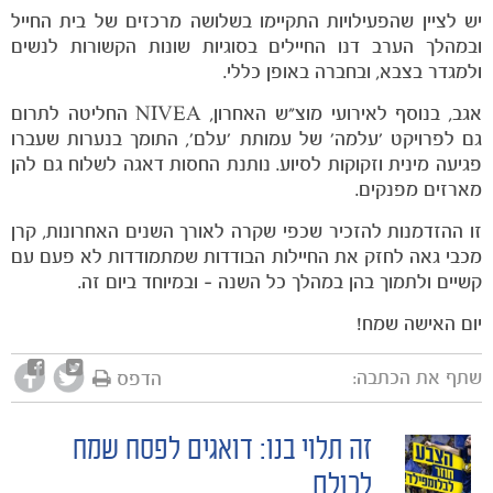
יש לציין שהפעילויות התקיימו בשלושה מרכזים של בית החייל
ובמהלך הערב דנו החיילים בסוגיות שונות הקשורות לנשים
ולמגדר בצבא, ובחברה באופן כללי.
אגב, בנוסף לאירועי מוצ"ש האחרון, NIVEA החליטה לתרום
גם לפרויקט 'עלמה' של עמותת 'עלם', התומך בנערות שעברו
פגיעה מינית וזקוקות לסיוע. נותנת החסות דאגה לשלוח גם להן
מארזים מפנקים.
זו ההזדמנות להזכיר שכפי שקרה לאורך השנים האחרונות, קרן
מכבי גאה לחזק את החיילות הבודדות שמתמודדות לא פעם עם
קשיים ולתמוך בהן במהלך כל השנה – ובמיוחד ביום זה.
משחקים
ותוצאות
יום האישה שמח!
שתף את הכתבה:
הדפס
זה תלוי בנו: דואגים לפסח שמח
POST
לכולם