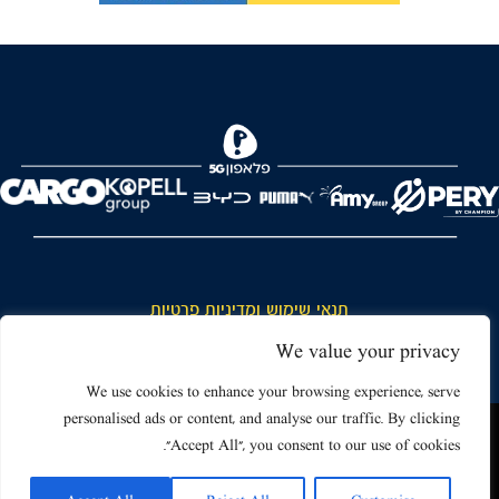
FOREVER
תנאי שימוש ומדיניות פרטיות
כללי כניסה והתנהגות באצטדיון ותנאי שימוש בכרטיסים
We value your privacy
דרושים
We use cookies to enhance your browsing experience, serve
personalised ads or content, and analyse our traffic. By clicking
צור קשר
האתר שאתה גולש בו עשוי להשתמש בעוגיות (קוקיז) ובטכנולוגיות דומות.
"Accept All", you consent to our use of cookies.
על ידי כניסה לאתר אתה מאשר את תנאי השימוש הכוללים שימוש בעוגיות
(קוקיז).