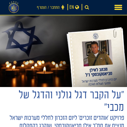
Ski
EN
התחבר ‪/‬ הצטרף
t
conten
"על הקבר דגל גולני והדגל של
מכבי"
פרויקט 'אוהדים זוכרים' ליום הזכרון לחללי מערכות ישראל
מנציח את סמ"ר אילן סביאטקובסקי, שנהרג בהתקלות