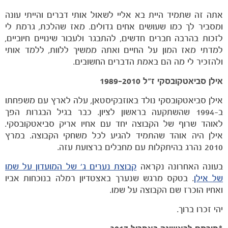
אתה זה שתמיד היית בא אליי לשאול אותי דברים והייתי עונה
ומסביר לך כמו שעושים אחים גדולים. מאז שהלכת, גרמת לי
לזכות בהרבה חברים חדשים, להתבגר ולעבור שינויים חיוביים,
למדתי מאז המון על החיים ואתה ממשיך ללוות, ללמד אותי
ולהזכיר לי מה הם באמת הדברים החשובים.
אילן סביאטקובסקי ז"ל 1989-2010
אילן סביאטקובסקי נולד באוזבקיסטאן, עלה לארץ עם משפחתו
ב-1994 שהשתקעה בראשון לציון. כבר בגיל הבגרות הפך
לאוהד שרוף של הקבוצה יחד עם אחיו אריק סביאטקובסקי.
אילן היה אוהד שהתמיד להגיע לכל משחקי הקבוצה. במרץ
2010 נהרג בהיתקלות עם מחבלים ברצועת עזה.
בעונה האחרונה נקראה
קבוצת נערים ג' של המועדון על שמו
של אילן
. בטקס מרגש שנערך באצטדיון רמלה בנוכחות אביו
ואחיו הוכרז שם הקבוצה על שמו.
יהי זכרו ברוך.