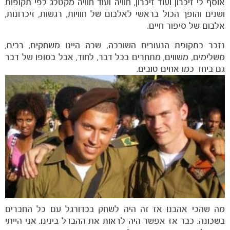
אוסף לי זיכרון ועוד זיכרון, חוויה ועוד חוויה מקטלג לפי תקופות
ושנים והופך הכול בראשי לאלבום של חוויות, רגשות, זיכרונות,
אלבום של סיפור חיים.
נזכר בתקופת הנעורים השובבה, שבה היינו משחקים, רבים,
משלימים, משווים, מתחרים בכל דבר, לחוד, אבל בסופו של דבר
גם ביחד כמו אחים טובים.
מה שהכי אהבנו אז זה היה לשחק בכדורגל עם כל החברים
בשכונה. כבר אז אפשר היה לראות את ההבדל בינינו. אני הייתי