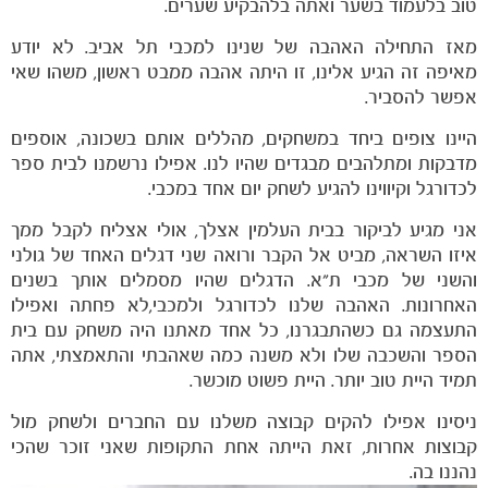
טוב בלעמוד בשער ואתה בלהבקיע שערים.
הקבוצות
מאז התחילה האהבה של שנינו למכבי תל אביב. לא יודע
מאיפה זה הגיע אלינו, זו היתה אהבה ממבט ראשון, משהו שאי
אפשר להסביר.
היינו צופים ביחד במשחקים, מהללים אותם בשכונה, אוספים
מדבקות ומתלהבים מבגדים שהיו לנו. אפילו נרשמנו לבית ספר
לכדורגל וקיווינו להגיע לשחק יום אחד במכבי.
אני מגיע לביקור בבית העלמין אצלך, אולי אצליח לקבל ממך
איזו השראה, מביט אל הקבר ורואה שני דגלים האחד של גולני
והשני של מכבי ת"א. הדגלים שהיו מסמלים אותך בשנים
האחרונות. האהבה שלנו לכדורגל ולמכבי,לא פחתה ואפילו
התעצמה גם כשהתבגרנו, כל אחד מאתנו היה משחק עם בית
הספר והשכבה שלו ולא משנה כמה שאהבתי והתאמצתי, אתה
תמיד היית טוב יותר. היית פשוט מוכשר.
ניסינו אפילו להקים קבוצה משלנו עם החברים ולשחק מול
קבוצות אחרות, זאת הייתה אחת התקופות שאני זוכר שהכי
נהננו בה.