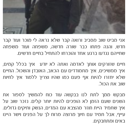
משחקים
ותוצאות
אני מביט שוב מסביב ורואה קבר שלא נראה לי מוכר ועוד קבר
חדש, והנה פתחו כבר שורה חדשה, משפחה ועוד משפחה
שחייהם נגדעו ברגע אחד והוכרחו להתחיל בחיים חדשים.
חיים שזורקים אותך לאדמה ואתה לא יודע איך בכלל קמים,
איך ממשיכים, איך מתמודדים עם הכאב, האובדן והשכול. החיים
שלא יחזרו להיות אף פעם כמו שהיו וצריך ללמוד איך לחיות
שוב את הכול.
מבקש ממך לתת לנו בבקשה עוד כוח להמשיך לספור את
השנים שעם הזמן לא הופכים להיות יותר קלים. נזכר שוב על
איך שתמיד היית חוזר מהצבא עם המדים, הנשק ותיקים גדולים.
עייף, אבל תמיד עם חיוך מרוצה מרוח לך על הפנים וישר היינו
באים ומתחבקים.