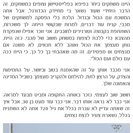
היינו משחקים ביחד בפיפא בפלייסטיישן וצופים במשחקים, זה
הדבר היחידי שעוד נשאר בי מחיידק הכדורגל, אבל אתה
המשכת עם הכול ובגדול. הלכת בלי הפסקה למשחקים של
מכבי, קנית עוד דברים, למרות שבקושי הייתה לך משכרות,
השתתפת בקבוצה וטורנירים לחובבים. אני זוכר אפילו שנפקדת
מהצבא כדי ללכת לצפות במשחק חשוב של מכבי. כזה היית,
נותן מעצמך את הכול ואוהב ללא תנאים, לא משנה אם
מנצחים או מפסידים. זה מה שאהבתי בך כל כך, כי היית ככה
עם כולם ועם הכול".
אני מכבד אותך על זה שהאמנת בטוב וביושר, על התמימות
והצדק, על הרצון לתת, להילחם ולהקריב מעצמך בשביל המדינה
והאמונה שלך.
חושב שוב לעצמי, נזכר באותה התקופה ומביט מבעד למראה.
אני כבר לא נראה אותו דבר, אני כבר עוד מעט בן 30, אבל איך
זה שאתה עדיין לא עברת בכלל את גיל 20? אתה לא השתנית
בכלל, נשארת צעיר לנצח נצחים.