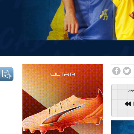
-
:
Pl