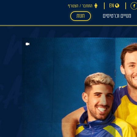
EN
התחבר ‪/‬ הצטרף
מנויים וכרטיסים
חנות