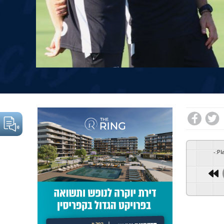
-
:
Pl