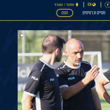
EN
התחבר ‪/‬ הצטרף
מנויים וכרטיסים
חנות