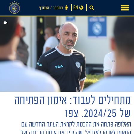
Ski
EN
התחבר ‪/‬ הצטרף
t
conten
מתחילים לעבוד: אימון הפתיחה
חדשות
של 2024/25. צפו
האלופה פתחה את ההכנות לקראת העונה החדשה עם
המאמן ז'ארקו לאזטיץ', שהעביר את אימון הבכורה שלו