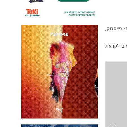
פייסבוק,
אים לקראת