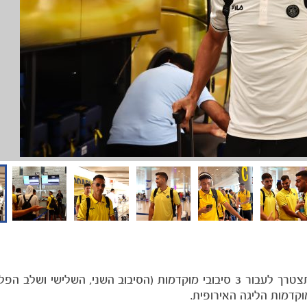
על מנת להגיע לשלב הבתים של ליגת האלופות מכבי תצטרך לעבור 3 סיבובי מוקדמות (הסיבוב השני, השלישי
וקדמות הליגה האירופית.