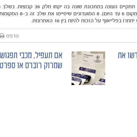
כזכור, בעקבות שינוי השיטה ע"י אופ"א ליגת האלופות תתקיים העונה במתכו
הליגה בת 36 הקבוצות תשחק כל קבוצה 8 משחקים (במקום 6 
הדפס
דשו את
אם תעפיל, מכבי תפגוש
שמרוק רוברס או ספרט