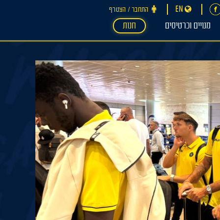
EN
התחבר ‪/‬ הצטרף
מנויים וכרטיסים
חנות