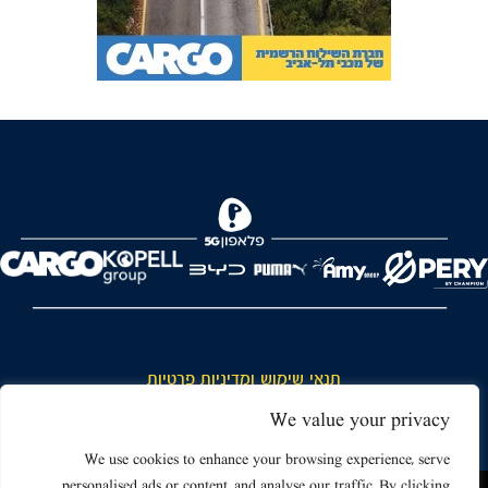
FOREVER
תנאי שימוש ומדיניות פרטיות
כללי כניסה והתנהגות באצטדיון ותנאי שימוש בכרטיסים
We value your privacy
דרושים
We use cookies to enhance your browsing experience, serve
personalised ads or content, and analyse our traffic. By clicking