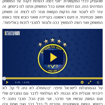
שהעניק לכלי התקשורת: "אני רוצה להודות לקהל על המשחק
המדהים הזה, הם דחפו אותנו בכל המשחק ונתנו לנו ביטחון, זה
עזר לנו לעבור את הדקות הקשות ועזר לנו לנצח. זה משחק
חשוב מבחינתי, זו פעם ראשונה בקריירה שאני כובש צמד באותו
המשחק ואני רוצה להמשיך ככה ולעזור למכבי לזכות באליפות".
הקבוצות
על ההסתגלות לישראל סיפר: "בהתחלה לא היה לי קל. לא
דיברתי אנגלית ולא הבנתי. לא הצלחתי לדבר עם החברים שלי
ועם הצוות. עכשיו אני מדבר, אני מבין הכל. מכבי נתנה לי
ביטחון, הצוות והשחקנים, עוזרים לי בכל דבר ואני שמח ורק