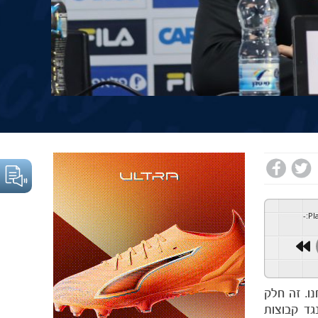
-
:
Pl
ו. זה חלק
גד קבוצות