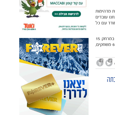
ת מדהימות
נו עובדים
ודד עם כל
על על התחושות בעיצומו של מירוץ האליפות סיפר: "אני נהנה מזה, עבורי כל הלחץ הזה הוא זכות. הייתי מודאג אם היינו במרחק 15
נקודות מהיריבה ובלי הזדמנות להילחם על התואר. זו זכות עבורנו להיות בעמדה הזו ולהילחם על האליפות. נשארו לנו עוד 6 משחקים,
כתה