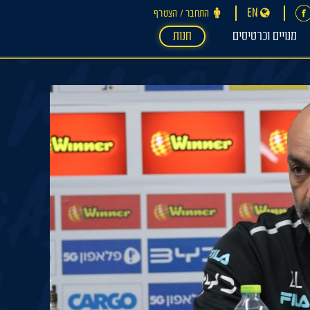
EN
התחבר ‪/‬ הצטרף
מנויים וכרטיסים
חנות