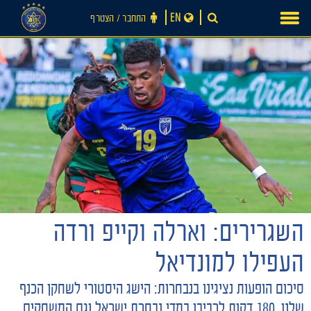
Ski
EN
התחבר ‪/‬ הצטרף
t
conten
השגרירים: וארלה וקייפ ורדה
חדשות
העפילו למונדיאל
סיכום הופעות נציגינו בנבחרות: הישג היסטורי לשחקן הכנף
שלנו, 180 דקות לרביבו במדי נבחרת ישראל וגם המשחקים