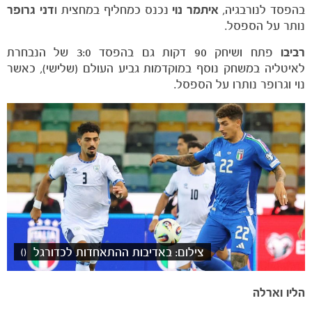
בהפסד לנורבגיה,
איתמר נוי
נכנס כמחליף במחצית ו
דני גרופר
נותר על הספסל.
רביבו
פתח ושיחק 90 דקות גם בהפסד 3:0 של הנבחרת
לאיטליה במשחק נוסף במוקדמות גביע העולם (שלישי), כאשר
נוי וגרופר נותרו על הספסל.
הקבוצות
צילום: באדיבות ההתאחדות לכדורגל
()
הליו וארלה