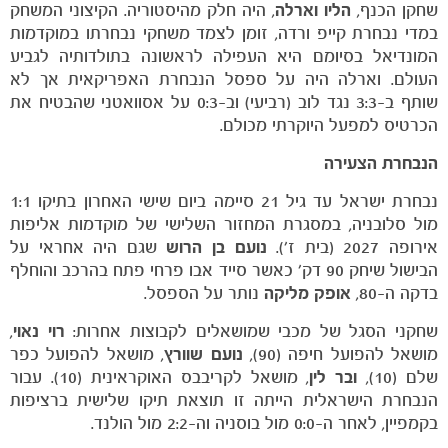
שחקן הכנף,
הליו וארלה
, היה חלק מהיסטוריה. הקיצוני המשחק
במדי נבחרת קייפ ורדה, זומן לצמד משחקי נבחרתו במוקדמות
המונדיאל בסיומם היא העפילה לראשונה בתולדותיה לגביע
העולם. וארלה היה על ספסל הנבחרת האפריקאית אך לא
שותף ב-3:3 נגד לוב (רביעי) וב-0:3 על אסוואטני שהבטיח את
הכרטיס למפעל היוקרתי מכולם.
הנבחרת הצעירה
נבחרת ישראל עד גיל 21 סיימה ביום שישי האחרון בתיקו 1:1
מול סלובניה, במסגרת המחזור השלישי של מוקדמות אליפות
אירופה 2027 (בית ז’).
נועם בן הרוש
שגם היה אחראי על
הבישול שיחק 90 דק׳ כאשר סייד אבו פרחי פתח בהרכב והוחלף
בדקה ה-80,
אופק מליקה
נותר על הספסל.
שחקני הסגל של מכבי שמושאלים לקבוצות אחרות:
רוי נאוי
,
מושאל להפועל חיפה (90),
נועם שוורץ
, מושאל להפועל כפר
שלם (10),
ובר לין
, מושאל לקריבבס האוקראינית (10). עבור
משחקים
הנבחרת הישראלית הייתה זו תוצאת תיקו שלישית ברציפות
ותוצאות
בקמפיין, לאחר ה-0:0 מול בוסניה וה-2:2 מול הולנד.