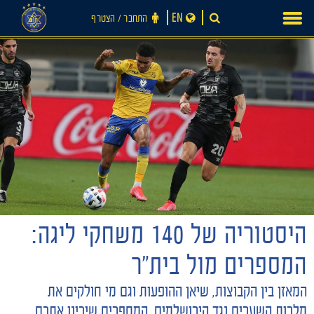
Ski
EN
התחבר ‪/‬ הצטרף
t
conten
היסטוריה של 140 משחקי ליגה:
המספרים מול בית"ר
חדשות
המאזן בין הקבוצות, שיאן ההופעות וגם מי חולקים את
מלכות השערים נגד הירושלמים. המספרים שיכינו אתכם