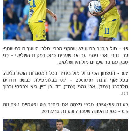
משחקים
ותוצאות
15
– מול בית"ר כבשו 87 שחקני מכבי. מלכי השערים במשותף:
ערן זהבי ואבי נימני עם 15 שערים כ"א. במקום השלישי – בני
טבק עם 13 שערים מול הירושלמים.
0:7
– הניצחון הכי גדול מול בית"ר בכל המסגרות הושג בליגה,
בפלייאוף עונת 2000/01 – 0:7 בבלומפילד. כבשו: רודריגו
גולדברג (צמד), אבי נמני (צמד), דדי בן-דיין, גיא צרפתי וברוך
דגו.
בעונת 1954/55 מכבי ניצחה את בית"ר 0:6 ופעמיים ניצחונות
0:5 – בסיום העונה שעברה ובעונת 2012/13.