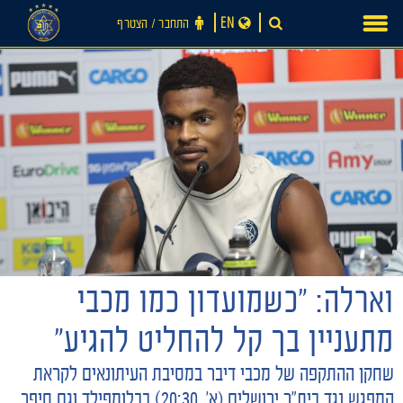
Ski
EN
התחבר ‪/‬ הצטרף
t
conten
וארלה: ״כשמועדון כמו מכבי
חדשות
מתעניין בך קל להחליט להגיע״
שחקן ההתקפה של מכבי דיבר במסיבת העיתונאים לקראת
המפגש נגד בית״ר ירושלים (א׳, 20:30) בבלומפילד וגם סיפר