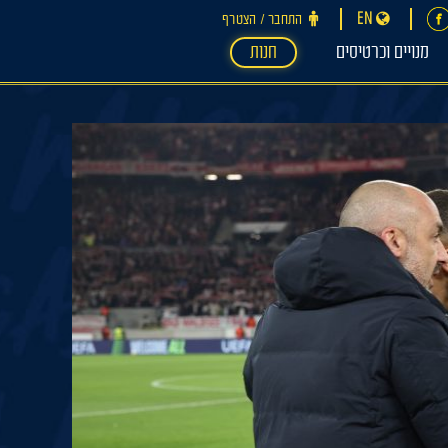
EN
התחבר ‪/‬ הצטרף
מנויים וכרטיסים
חנות