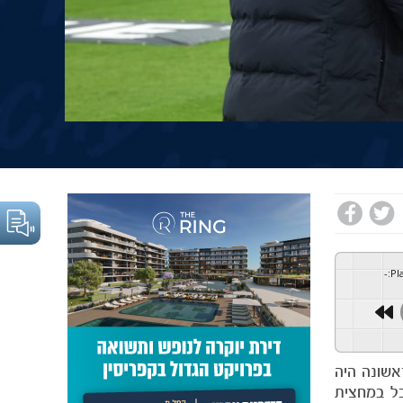
-
:
Pl
אשונה היה
בל במחצית