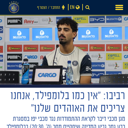
Ski
EN
התחבר ‪/‬ הצטרף
t
conten
חדשות
רביבו: ״אין כמו בלומפילד, אנחנו
צריכים את האוהדים שלנו״
מגן מכבי דיבר לקראת ההתמודדות נגד מכבי יפו במסגרת
רבע גמר גביע המדינה שיתקיים מחר (ה׳, 20:30) בבלומפילד