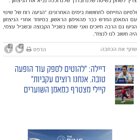
צריך לשחק בשיטה שלנו ובדרך שלנו וככה נביא את הניצחון״.
ולסיום התייחס לתחושות בימים האחרונים: ״הגיעה רוח של שינוי
עם המאמן החדש כבר מהאימון הראשון, במיוחד אחרי הניצחון
הגיעו גם הרבה חיוכים ואני שמח בשביל הקבוצה ובשביל עצמי,
היה חשוב לנו לנצח״.
שתף את הכתבה:
הדפס
דיילה: "להוטים לספק עוד הופעה
משחקים
POST
ותוצאות
טובה. אנחנו רוצים עקביות"
קיילי מצטרף כמאמן השוערים
NAVIGATION