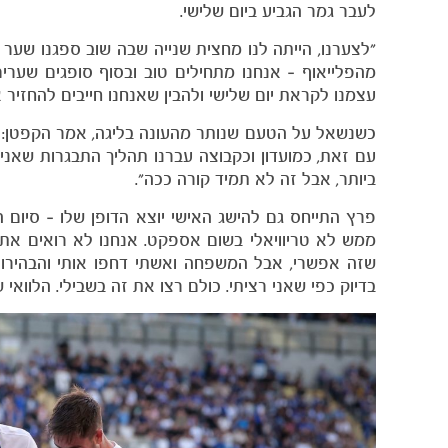
לעבר גמר הגביע ביום שלישי.
"לצערנו, הייתה לנו מחצית שנייה שבה שוב ספגנו שער ב
מהפלייאוף – אנחנו מתחילים טוב ובסוף סופגים שער
עצמנו לקראת יום שלישי ולהבין שאנחנו חייבים להחזי
כשנשאל על הטעם שנותר מהעונה בליגה, אמר הקפטן: "י
עם זאת, כמועדון וכקבוצה עברנו תהליך התבגרות שאני
ביותר, אבל זה לא תמיד קורה ככה".
פרץ התייחס גם להישג האישי יוצא הדופן שלו – סיום
ממש לא טריוויאלי בשום אספקט. אנחנו לא רואים את 
שזה אפשרי, אבל המשפחה ואשתי דחפו אותי והבהירו ל
בדיוק כפי שאני רציתי. כולם רצו את זה בשבילי. הלוואי 