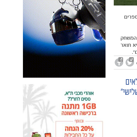
ספרים
 המשחק
א תואר
".
אים
לישי"