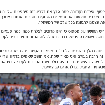
סוף ואיבדנו נקודות", פתח
פרץ
את דבריו. "זה סימפטום שליווה א
ים ומאבדים תוצאות או מפסידים משחקים חשובים. אנחנו נצטרך
ר את עצמנו לתמונה בכל שלב של המשחק".
ש תחושה של פספוס כי היינו קרובים לצלחת כמה וכמה פעמים ומ
 חושב שהוא בסופו של דבר בריא לכולם. אנחנו תמיד רוצים לקטו
 העונה כמלך השערים של הליגה מעמדת הקשר: "זה הישג עבורי ו
זה הרבה בעולם ואני מאוד שמח. אני חושב שאפילו בדמיון שלי 
י שזה בהישג יד. היום היה בולט שגם החברים לקבוצה רצו את 
שבעתיד זה יוביל גם לתארים קבוצתיים".