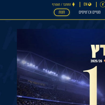
EN
התחבר ‪/‬ הצטרף
מנויים וכרטיסים
חנות