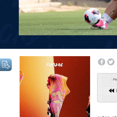
-
:
Pl