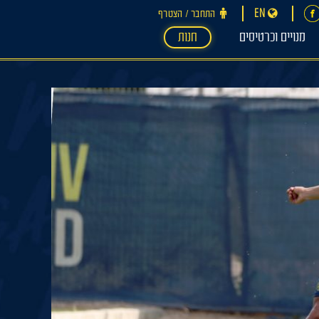
EN
התחבר ‪/‬ הצטרף
מנויים וכרטיסים
חנות