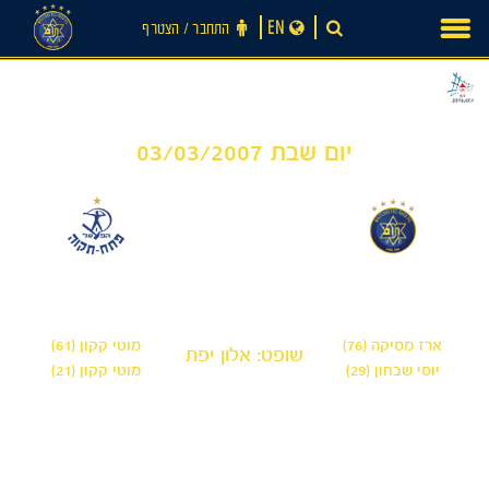
Ski
EN
התחבר ‪/‬ הצטרף
t
conten
יום שבת 03/03/2007
2
2
-
מכבי תל אביב
הפועל פתח תקווה
ארז מסיקה (76)
מוטי קקון (61)
שופט: אלון יפת
יוסי שבחון (29)
מוטי קקון (21)
חדשות