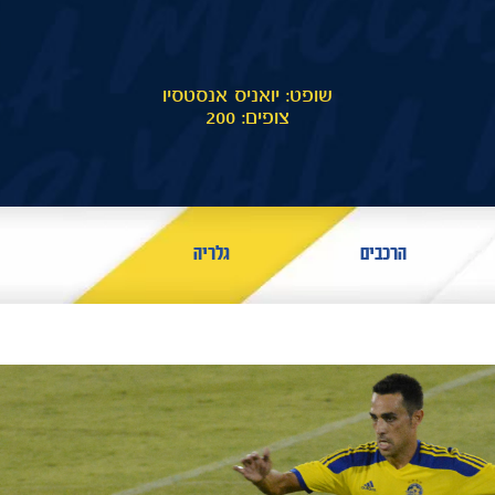
שופט: יואניס אנסטסיו
צופים: 200
הרכבים
גלריה