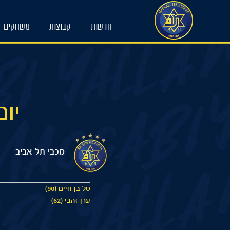
Ski
t
חדשות
קבוצות
משחקים
conten
יום של
מכבי תל אביב
טל בן חיים (90)
ערן זהבי (62)