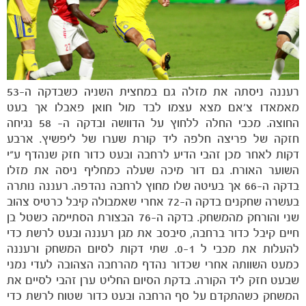
רעננה ניסתה את מזלה גם במחצית השניה כשבדקה ה-53
מאמאדו צ'אם מצא עצמו לבד מול חואן פאבלו אך בעט
החוצה. מכבי החלה ללחוץ על הדוושה ובדקה ה- 58 נגיחה
חזקה של פריצה חלפה ליד קורת שערו של ליפשיץ. ארבע
דקות לאחר מכן זהבי הדיע לרחבה ובעט כדור חזק שנהדף ע"י
השוער האורח. גם דור מיכה שעלה כמחליף ניסה את מזלו
בדקה ה-66 אך בעיטה שלו מחוץ לרחבה נהדפה. רעננה נותרה
בעשרה שחקנים בדקה ה-72 אחרי שאמבולה קיבל כרטיס צהוב
שני והורחק מהמשחק. בדקה ה-76 הבצורת הסתיימה כשטל בן
חיים קיבל כדור ברחבה, סיבסב את מגן רעננה ובעט לרשת כדי
להעלות את מכבי ל 0-1. שתי דקות לסיום המשחק ורעננה
משחקים
כמעט השוותה אחרי שכדור נהדף מהרחבה הצהובה לעדי נמני
ותוצאות
שבעט חזק ליד הקורה. בדקת הסיום החליט ערן זהבי לסיים את
המשחק כשהתקדם על סף הרחבה ובעט כדור שטוח לרשת כדי