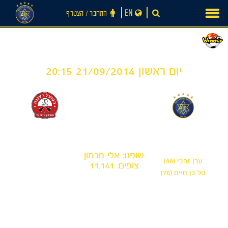
Ski
EN
התחבר ‪/‬ הצטרף
t
conten
יום ראשון 21/09/2014 20:15
0
2
-
מכבי תל אביב
הפועל רעננה
שופט: אלי חכמון
ערן זהבי (90)
צופים: 11,141
טל בן חיים (76)
חדשות