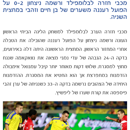
מכבי חזרה לבלומפילד ורשמה ניצחון 0-2 על
הפועל רעננה משערים של בן חיים וזהבי במחצית
השניה.
מכבי חזרה הערב לבלומפילד למשחק הליגה הביתי הראשון
הקבוצות
העונה ורשמה ניצחון על הפועל רעננה שהובילה את הטבלה
אחרי המחזור הראשון. המחצית הראשונה היתה דלה באירועים,
בדקה ה-24 הגבהה של עדי נמני מצאה את נוואקאמה שנגח
מחוץ למסגרת. שלוש דקות מאוחר יותר קיבל עמנואל אימבולה
הזדמנות במתפרצת אך הוא החטיא את המסגרת. ההזדמנות
היחידה של הצהובים נרשמה בדקה ה-33 כשנגיחה של ערן זהבי
פיספסה את קורת שערו של ליפשיץ.