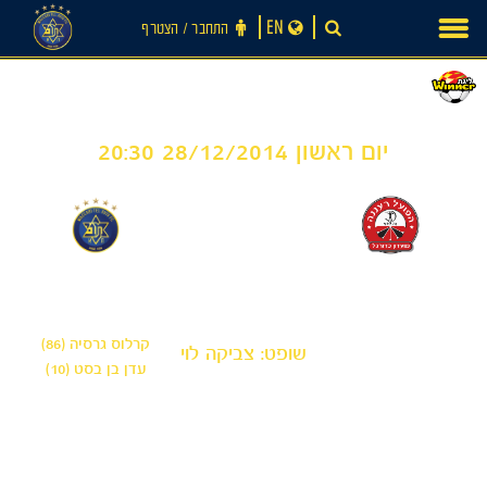
Ski
EN
התחבר ‪/‬ הצטרף
t
conten
יום ראשון 28/12/2014 20:30
2
0
-
הפועל רעננה
מכבי תל אביב
קרלוס גרסיה (86)
שופט: צביקה לוי
עדן בן בסט (10)