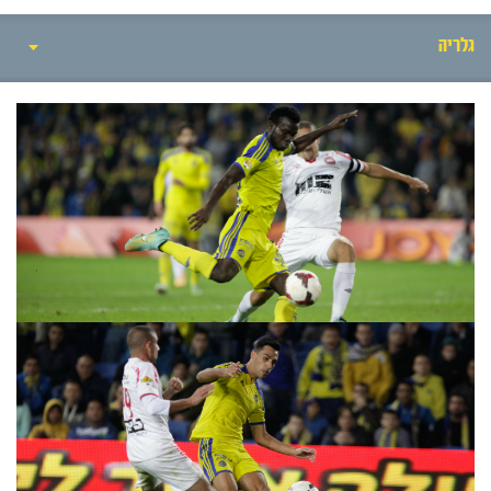
גלריה
חדשות
אירועי המשחק
סיקור המשחק
הרכבים
גלריה