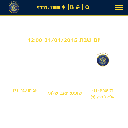
Ski
EN
התחבר ‪/‬ הצטרף
t
conten
יום שבת 31/01/2015 12:00
1
2
-
מכבי תל אביב
מכבי פתח תקווה
רז יצחק (53)
אביהו עזר (73)
שופט: יואב שלומי
אליאל פרץ (3)
חדשות