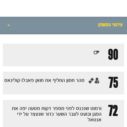
אירועי המשחק
אירועי המשחק
90
סיקור המשחק
הרכבים
75
‏סהר חסון החליף את חואן פאבלו קולינאס
גלריה
72
ורמוט שנכנס לפני מספר דקות מטעה יפה את
המגן ובועט לעבר השער כדור שנעצר על ידי
אנטאל