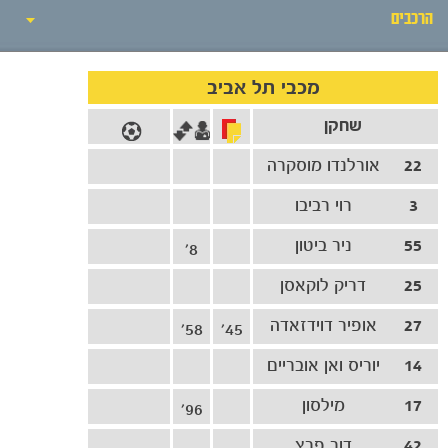
הרכבים
אירועי המשחק
מכבי תל אביב
שחקן
סיקור המשחק
22
אורלנדו מוסקרה
הרכבים
3
רוי רביבו
גלריה
55
ניר ביטון
8'
25
דריק לוקאסן
27
אופיר דוידזאדה
58'
45'
14
יוריס ואן אובריים
17
מילסון
96'
42
דור פרץ