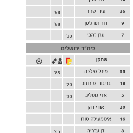
36
עידו שחר
58'
9
דור תורג׳מן
58'
7
ערן זהבי
30'
בית"ר ירושלים
הקבוצות
שחקן
55
מיגל סילבה
85'
18
גריגורי מורוזוב
20'
5
אדי גוטליב
30'
20
אורי דהן
16
איסמעילה סורו
8
דן עזריה
53'