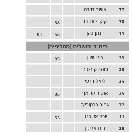
משחקים
ותוצאות
77
אושר דוידה
70
קיקו בונדוזו
58'
11
יונתן כהן
91'
58'
בית"ר ירושלים (מחליפים)
33
רוי ששון
85'
25
עומר קורסיה
34
ליאל דרעי
24
אופיר קריאף
85'
77
אמיר ברקוביץ'
11
יובל אשכנזי
53'
29
רום אליגון