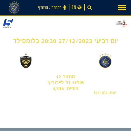
Ski
EN
התחבר ‪/‬ הצטרף
t
conten
יום רביעי 27/12/2023 20:30 בלומפילד
0
1
-
מכבי תל אביב
בית"ר ירושלים
מחזור 12
שופט: גל לייבוביץ'
צופים: 4,314
יונתן כהן (91)
חדשות