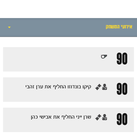
חדשות
אירועי המשחק
אירועי המשחק
90
סיקור המשחק
הרכבים
90
‏קיקו בונדוזו החליף את ערן זהבי
גלריה
90
‏שרן ייני החליף את אבישי כהן