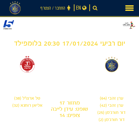
Ski
EN
התחבר ‪/‬ הצטרף
t
conten
יום רביעי 17/01/2024 20:30 בלומפילד
2
4
-
מכבי תל אביב
הפועל תל אביב
ערן זהבי (64)
טל ארצ\'ל (38)
מחזור 17
ערן זהבי (42)
אליאן רוחנא (32)
שופט: עידן לייבה
דור תורג׳מן (25)
צופים: 14
דור תורג׳מן (2)