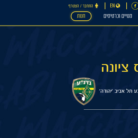
EN
התחבר ‪/‬ הצטרף
מנויים וכרטיסים
חנות
ע תל אביב ׳יהודה׳