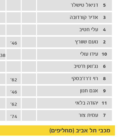
5
דניאל טישלר
3
אדיר קורדובה
4
עלי חטיב
2
נועם שוורץ
46'
10
עידו עולי
38' 87' 88'
6
נג׳ואן ח׳טיב
8
רוי ז׳רז׳בסקי
62'
9
אגם חנון
46'
11
יהודה בלאי
62'
7
עמית צור
74'
מכבי תל אביב (מחליפים)