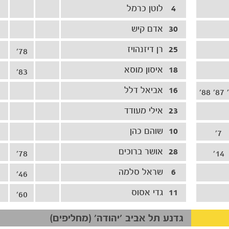
4
לוטן כרמל
30
אדם קיש
25
רן דיזנהויז
78'
18
איסון מוסא
83'
16
אביאל דלל
23
אילי מעודד
10
שוהם כהן
7'
28
אושר ברוכים
78'
14'
6
שראל סלמה
46'
11
גדי אסוס
60'
גדנע תל אביב ׳יהודה׳ (מחליפים)