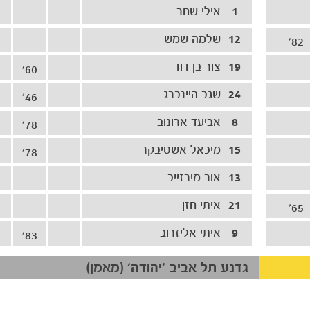
1
אילי שחר
12
שלמה שמש
82'
19
צור בן דוד
60'
24
שגב היינברג
46'
8
אביעד ארונוב
78'
15
מיכאל אשטיבקר
78'
13
אור מירזייב
21
איתי חזן
65'
9
איתי אליזרוב
83'
גדנע תל אביב ׳יהודה׳ (מאמן)