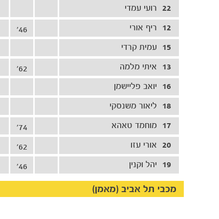
22
רועי עמדי
12
ריף אורי
46'
15
עמית קרדי
13
איתי מלמה
62'
16
יואב פליישמן
18
ליאור משנסקי
17
מוחמד טאהא
74'
20
אורי עזו
62'
19
יהל וקנין
46'
מכבי תל אביב (מאמן)