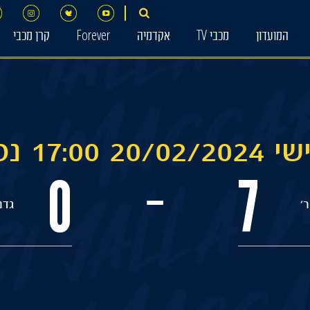
המועדון
מכבי TV
אקדמיה
Forever
קרן מכבי
17: נס ציונה
0
7
-
'
גדנ