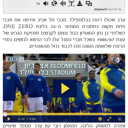
1x
GSpeech
Powered By
ערב שכולו רטרו בבלומפילד. מכבי תל אביב אירחה את מכבי
פתח תקווה במסגרת המחזור ה-24 בליגת ONE ZERO,
כשלפני כן נתן המועדון כבוד עצום לקבוצת מחזיקת הגביע של
עונת 1986/87 כשכל חברי הסגל עלו לכר הדשא לבושים במדי
הרטרו שלאותה העונה וזכו לכבוד גדול מהאוהדים.
וחזרה למשחק הליגה. המאמן רובי קין ערך מספר שינויים