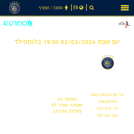
Ski
EN
התחבר ‪/‬ הצטרף
t
conten
יום שבת 02/03/2024 19:30 בלומפילד
0
4
-
מכבי תל אביב
מכבי פתח תקווה
גבי קניקובסקי (84)
מחזור 24
מילסון (78)
שופט: שניר לוי
דור פרץ (27)
צופים: 21,516
ערן זהבי (9)