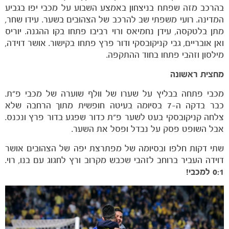
בהרכב מזה שפתח בניצחון באמצע השבוע על מכבי יפו בגביע
הקבוצות
המדינה. רועי משפתי שב להרכב של הצהובים בשער. עידו שחר,
מתן בלטקסה, עידן נחמיאס ורוי רביבו פתחו בקו ההגנה. יוריס
ואן אובריים, גבי קניקובסקי ודור פרץ פתחו בקישור. אושר דוידה,
מילסון וזהבי פתחו בחוד ההתקפה.
מחצית ראשונה
מכבי פתחה בבליץ על שערו של וולף שוערה של מכבי פ"ת.
כבר בדקה ה-7 בסיומה בעיטה חופשית מתוך הרחבה שלא
צלחה קניקובסקי בעט לשער פ"ת כדור שפגע בדור פרץ ונכנס.
אבל השופט פסק על נבדל ופסל את השער.
שתי דקות חלפו ובסיומה של מפתרצת יפה של הצהובים אושר
דוידה העביר ברוחב לזהבי שכבש מקרוב ורץ לחגוג עם בנו, רוי.
0:1 למכבי!