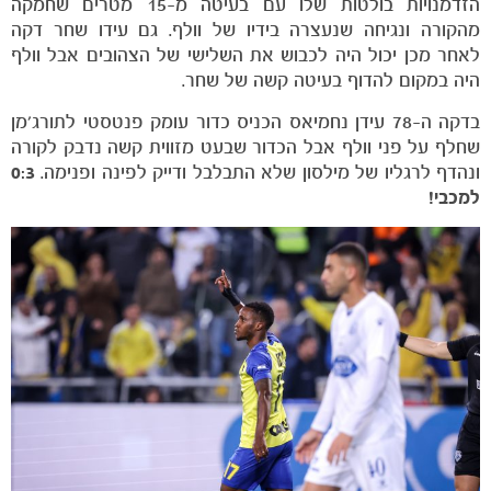
הזדמנויות בולטות שלו עם בעיטה מ-15 מטרים שחמקה
מהקורה ונגיחה שנעצרה בידיו של וולף. גם עידו שחר דקה
לאחר מכן יכול היה לכבוש את השלישי של הצהובים אבל וולף
היה במקום להדוף בעיטה קשה של שחר.
כרטיסים
בדקה ה-78 עידן נחמיאס הכניס כדור עומק פנטסטי לתורג'מן
שחלף על פני וולף אבל הכדור שבעט מזווית קשה נדבק לקורה
ונהדף לרגליו של מילסון שלא התבלבל ודייק לפינה ופנימה.
0:3
למכבי!