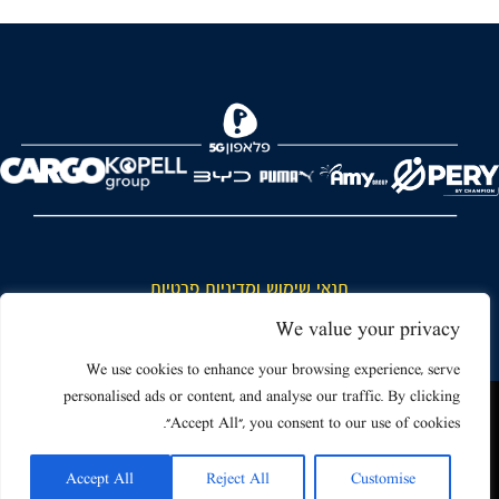
תנאי שימוש ומדיניות פרטיות
כללי כניסה והתנהגות באצטדיון ותנאי שימוש בכרטיסים
We value your privacy
דרושים
We use cookies to enhance your browsing experience, serve
personalised ads or content, and analyse our traffic. By clicking
צור קשר
האתר שאתה גולש בו עשוי להשתמש בעוגיות (קוקיז) ובטכנולוגיות דומות.
"Accept All", you consent to our use of cookies.
על ידי כניסה לאתר אתה מאשר את תנאי השימוש הכוללים שימוש בעוגיות
(קוקיז).
Accept All
Reject All
Customise
אישור
Powered by