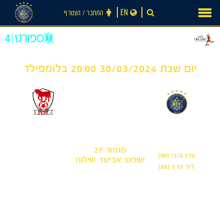
Ski
EN
התחבר ‪/‬ הצטרף
t
conten
יום שבת 30/03/2024 20:00 בלומפילד
0
2
-
מכבי תל אביב
בני סכנין
מחזור 27
ערן זהבי (90)
שופט: אביעד שילוח
דור פרץ (88)