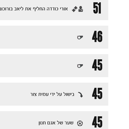
51
‏אורי כודדה החליף את ליאב בורוכוב
46
45
45
בישול על ידי עמית צור
45
שער של אגם חנון