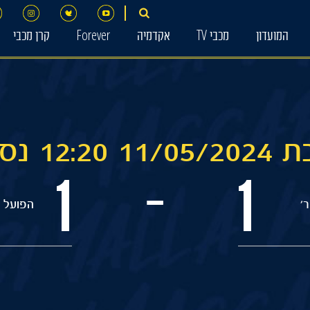
המועדון
מכבי TV
אקדמיה
Forever
קרן מכבי
12 נס ציונה
1
1
-
'
הפועל ר