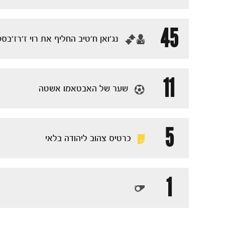
45
‏נג׳ואן ח׳טיב החליף את רוי ז׳רז׳בסק
11
שער של האבטאמו אשטה
5
כרטיס צהוב ליהודה בלאי
1