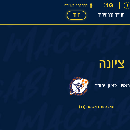
EN
התחבר ‪/‬ הצטרף
מנויים וכרטיסים
חנות
אשון לציון 'יהודה'
האבטאמו אשטה (11)