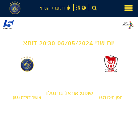
Ski
EN
התחבר ‪/‬ הצטרף
t
conten
יום שני 06/05/2024 20:30 דוחא
1
1
-
בני סכנין
מכבי תל אביב
שופט: אוראל גרינפלד
חסן חילו (67)
אושר דוידה (53)