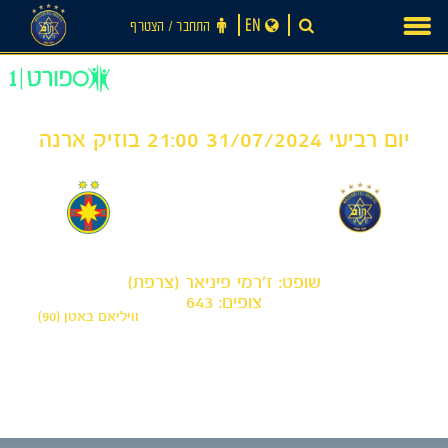
Ski
EN
התחבר ‪/‬ הצטרף
t
conten
יום רביעי 31/07/2024 21:00 בוזיק ארנה
1
0
-
מכבי תל אביב
סטיאווה בוקרשט
שופט: ז'רמי פיניאר (צרפת)
צופים: 643
וויליאם באטן (90)