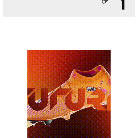
1
מכבי TV