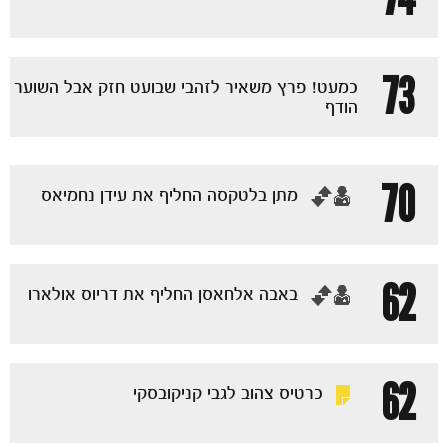
73
כמעט! פרץ משאיר לזהבי שבועט חזק אבל השוער
הודף
70
‏מתן בלטקסה החליף את עידן נחמיאס
62
‏באבה אלחאסן החליף את דריוס אולארו
62
כרטיס צהוב לגבי קניקובסקי
משחקים