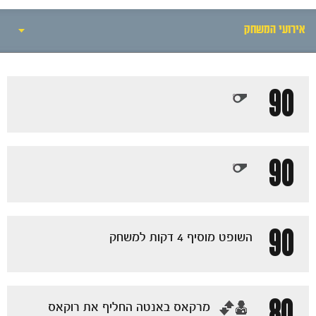
חדשות
אירועי המשחק
אירועי המשחק
90
סיקור המשחק
הרכבים
90
גלריה
90
השופט מוסיף 4 דקות למשחק
80
‏מרקאס באנטה החליף את רוקאס