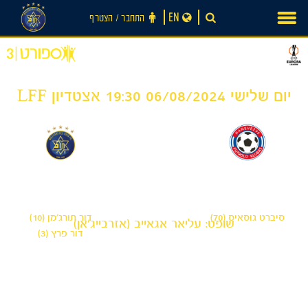
Ski
EN
התחבר ‪/‬ הצטרף
t
conten
יום שלישי 06/08/2024 19:30 אצטדיון LFF
2
1
-
פוניבז'
מכבי תל אביב
סיברט גוסאיס (70)
דור תורג׳מן (10)
שופט: עליאר אגאייב (אזרבייג'אן)
דור פרץ (3)