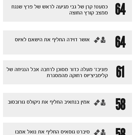
64
כמעט! קרן של גבי מגיעה לראש של פרץ שנגח
ממצב קורץ החוצה
64
‏אושר דוידה החליף את הישאם לאיוס
61
פוניבז' מעלה כדור מסוכן לרחבה אבל הנגיחה של
קלימביצ'יוס רחוקה מהמסגרת
58
‏אמין בנחאיב החליף את ניקולס גורובסוב
58
‏סיברט גוסאיס החליף את נואל אמבו