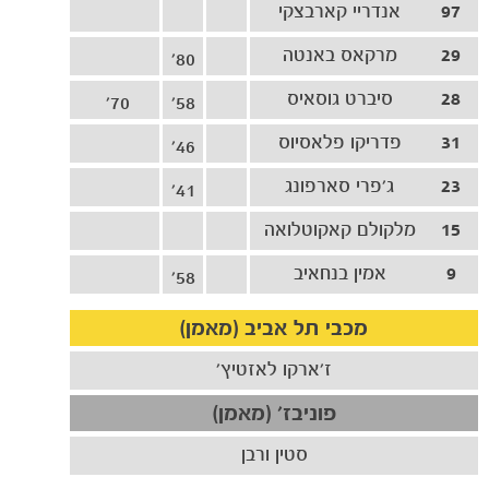
97
אנדריי קארבצקי
29
מרקאס באנטה
80'
28
סיברט גוסאיס
70'
58'
31
פדריקו פלאסיוס
46'
23
ג'פרי סארפונג
41'
15
מלקולם קאקוטלואה
9
אמין בנחאיב
58'
מכבי תל אביב (מאמן)
ז'ארקו לאזטיץ'
כרטיסים
פוניבז' (מאמן)
סטין ורבן