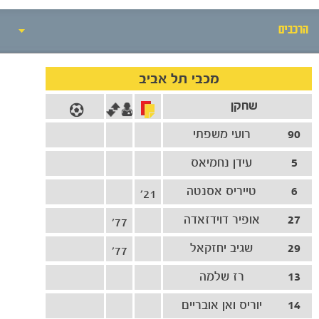
הרכבים
אירועי המשחק
מכבי תל אביב
שחקן
סיקור המשחק
90
רועי משפתי
הרכבים
5
עידן נחמיאס
גלריה
6
טייריס אסנטה
21'
27
אופיר דוידזאדה
77'
29
שגיב יחזקאל
77'
13
רז שלמה
14
יוריס ואן אובריים