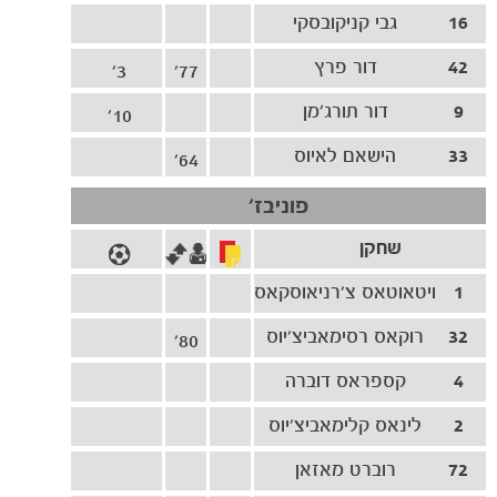
16
גבי קניקובסקי
42
דור פרץ
3'
77'
9
דור תורג׳מן
10'
33
הישאם לאיוס
64'
פוניבז'
הקבוצות
שחקן
1
ויטאוטאס צ'רניאוסקאס
32
רוקאס רסימאביצ'יוס
80'
4
קספראס דוברה
2
לינאס קלימאביצ'יוס
72
רוברט מאזאן