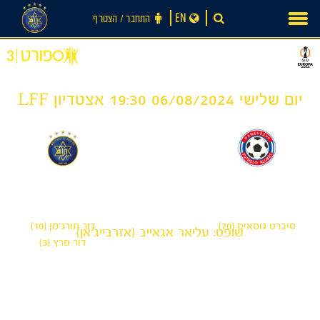
Ski
EN
התחבר ‪/‬ הצטרף
t
conten
יום שלישי 06/08/2024 19:30 אצטדיון LFF
2
1
-
פוניבז'
מכבי תל אביב
סיברט גוסאיס (70)
דור תורג׳מן (10)
שופט: עליאר אגאייב (אזרבייג'אן)
דור פרץ (3)
חדשות