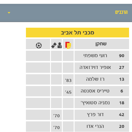
הרכבים
אירועי המשחק
מכבי תל אביב
שחקן
סיקור המשחק
90
רועי משפתי
הרכבים
27
אופיר דוידזאדה
גלריה
13
רז שלמה
83'
6
טייריס אסנטה
45'
18
נמניה סטואיץ'
42
דור פרץ
70'
20
הנרי אדו
70'