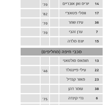
14
יוריס ואן אובריים
70'
משחקים
ותוצאות
17
ווסלי פטאצ'י
82'
36
עידו שחר
70'
7
ערן זהבי
70'
15
יונס מלדה
מכבי חיפה (מחליפים)
13
תומאס סולטאני
22
עילי פיינגולד
46'
23
מאור קנדיל
38
עומר דהן
6
גדי קינדה
75'