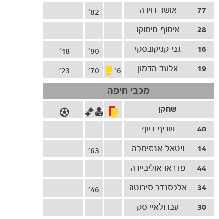
77
אושר דוידה
82'
28
איסוף סיסוקו
16
גבי קניקובסקי
18'
90'
19
אלעד מדמון
23'
70'
6'
מכבי חיפה
הקבוצות
שחקן
40
שריף כיוף
14
ויטאל אנסימבה
63'
44
פדראו אוליביירה
34
אלכסנדר סירוטה
46'
30
עבדולאיי סק