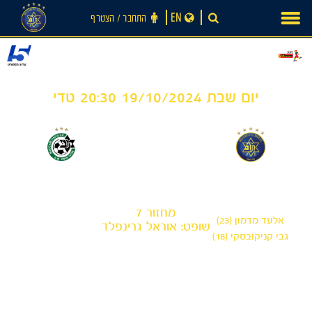
Ski
EN
התחבר ‪/‬ הצטרף
t
conten
יום שבת 19/10/2024 20:30 טדי
0
2
-
מכבי תל אביב
מכבי חיפה
מחזור 7
אלעד מדמון (23)
שופט: אוראל גרינפלד
גבי קניקובסקי (18)
חדשות