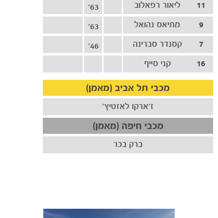
11
ליאור רפאלוב
63'
9
מתיאס נהואל
63'
7
קסנדר סברינה
46'
16
קני סייף
מכבי תל אביב (מאמן)
ז'ארקו לאזטיץ'
מכבי חיפה (מאמן)
ברק בכר
כרטיסים