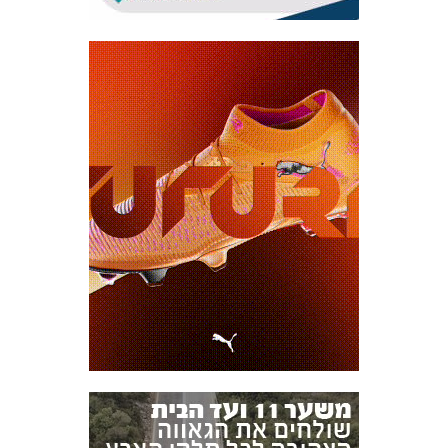
אקדמיית
הנוער