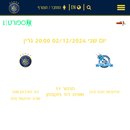
Ski
EN
התחבר ‪/‬ הצטרף
t
conten
יום שני 02/12/2024 20:00 גרין
2
1
-
מכבי בני ריינה
מכבי תל אביב
מחזור 11
אזיקיאל הנטי (31)
דור תורג׳מן (58)
שופט: דוד פוקסמן
שגיב יחזקאל (53)