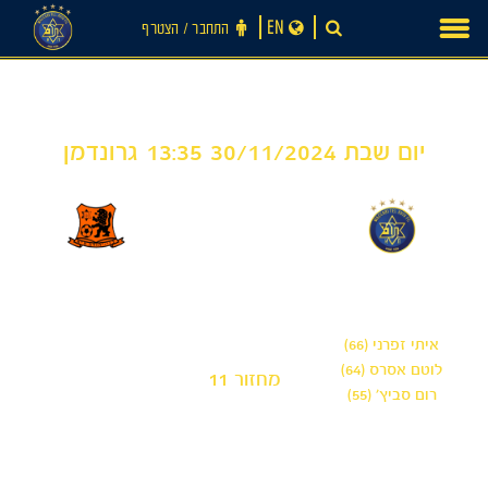
Ski
EN
התחבר ‪/‬ הצטרף
t
conten
יום שבת 30/11/2024 13:35 גרונדמן
0
3
-
חדשות
מכבי תל אביב 'שחר'
בני יהודה תל אביב
׳בראל חדריה שמואל׳
איתי זפרני (66)
לוטם אסרס (64)
מחזור 11
רום סביץ׳ (55)