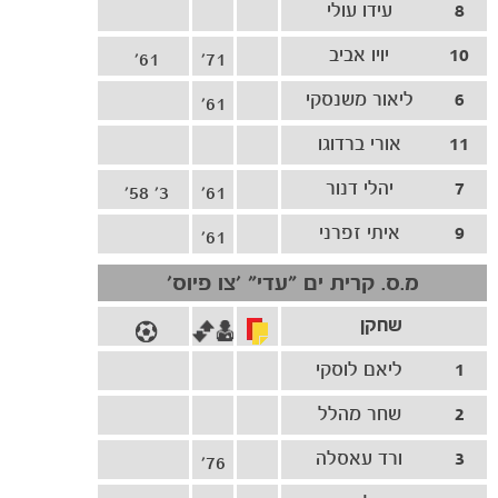
8
עידו עולי
10
יויו אביב
61'
71'
6
ליאור משנסקי
61'
11
אורי ברדוגו
7
יהלי דנור
3' 58'
61'
הקבוצות
9
איתי זפרני
61'
מ.ס. קרית ים ״עדי״ ׳צו פיוס׳
שחקן
1
ליאם לוסקי
2
שחר מהלל
3
ורד עאסלה
76'