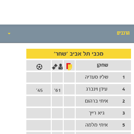
הרכבים
אירועי המשחק
מכבי תל אביב 'שחר'
שחקן
סיקור המשחק
1
שליו סעדיה
הרכבים
4
עידן וינברג
45'
61'
גלריה
2
איתי ברהום
3
גיא רייך
5
איתי מלמה