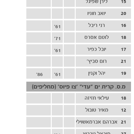
15
לירן שפיגל
משחקים
ותוצאות
20
יואב חוניו
16
רני ריבל
61'
18
לוטם אסרס
71'
17
יובל כפיר
61'
21
רום סביץ׳
19
יהל וקנין
86'
61'
מ.ס. קרית ים ״עדי״ ׳צו פיוס׳ (מחליפים)
18
עילאי חזיזה
12
מאיר טובול
21
אברהם אברמאשוילי
27
מיכאל גורביץ