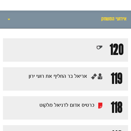
אירועי המשחק
אירועי המשחק
120
סיקור המשחק
הרכבים
119
‏אריאל בר החליף את רועי ירון
גלריה
118
כרטיס אדום ל‪דניאל מלקוט