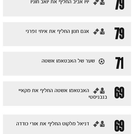
79
‏יויו אביב החליף את יואב חוניו
79
‏אגם חנון החליף את איתי זפרני
71
שער של האבטאמו אשטה
69
‏האבטאמו אשטה החליף את מקאיי
בנבניסטי
משחקים
ותוצאות
69
‏דניאל מלקוט החליף את אורי כודדה