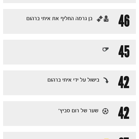
46
‏בן גרמה החליף את איתי ברהום
45
42
בישול על ידי איתי ברהום
42
שער של רום סביץ׳