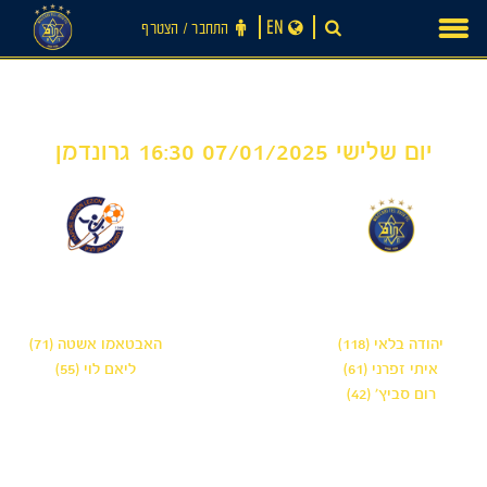
Ski
EN
התחבר ‪/‬ הצטרף
t
conten
יום שלישי 07/01/2025 16:30 גרונדמן
2
3
-
מכבי תל אביב 'שחר'
הפועל ראשון לציון
'יהודה'
יהודה בלאי (118)
האבטאמו אשטה (71)
איתי זפרני (61)
ליאם לוי (55)
רום סביץ׳ (42)
חדשות